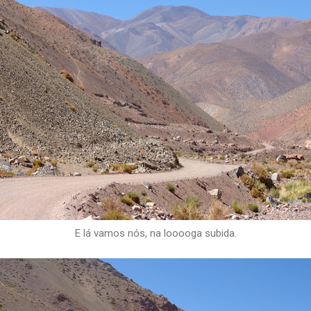
E lá vamos nós, na looooga subida.