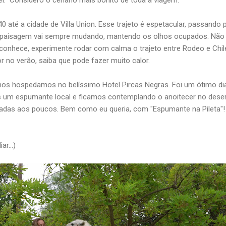
vel. Considero o cenário mais bonito de toda a viagem.
 até a cidade de Villa Union. Esse trajeto é espetacular, passando 
paisagem vai sempre mudando, mantendo os olhos ocupados. Não 
onhece, experimente rodar com calma o trajeto entre Rodeo e Chilec
or no verão, saiba que pode fazer muito calor.
nos hospedamos no belíssimo Hotel Pircas Negras. Foi um ótimo di
s um espumante local e ficamos contemplando o anoitecer no dese
adas aos poucos. Bem como eu queria, com "Espumante na Pileta"!
iar…)