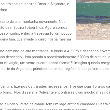
s amigos aduaneiros Omar e Alejandra, e
cima.
enário de alta montanha novamente. Nos
tão da máquina fotográfica. Agora somos
osso jipinho, então a travessia foi um pouco
oeira fina, que invade o carro, foi na mesma
 no caminho de alta montanha, subindo a 4.780m e descendo nova
imos descendo. Uma parada a aproximadamente 2.000m de altitude,
sa elevação, um vento quente dessa forma!?! Imagina quando cheg
e norte da Argentina, principalmente nas regiões áridas próxima a cor
ntina, fizemos os trâmites necessários. Tive que jogar fora os c
ão bons... Nos disseram, "Adelante encontrarás uvas mucho mas rica
 a Rodeo. Perto da cidade tem um lago artifical chamado Cuesta d