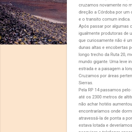
cruzamos novamente no me
direção a Córdoba por um 
e o transito comum indica.
Após passar por algumas c
igualmente produtoras de u
que curiosamente não é um
dunas altas e encobertas 
longo trecho da Ruta 20, 
mundo gigante. Uma leve in
estrada e a paisagem a lon
Cruzamos por áreas pertenc
Sierras.
Pela RP 14 passamos pelo 
até os 2300 metros de altit
não achar hotéis aumentou. 
encontraríamos onde dormi
atravessá-la de ponta a po
estava lotada e deveríamos