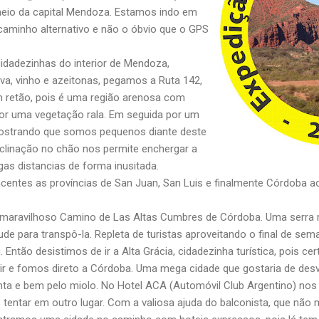
io da capital Mendoza. Estamos indo em
caminho alternativo e não o óbvio que o GPS
idadezinhas do interior de Mendoza,
va, vinho e azeitonas, pegamos a Ruta 142,
 retão, pois é uma região arenosa com
por uma vegetação rala. Em seguida por um
mostrando que somos pequenos diante deste
clinação no chão nos permite enchergar a
gas distancias de forma inusitada.
entes as províncias de San Juan, San Luis e finalmente Córdoba a
maravilhoso Camino de Las Altas Cumbres de Córdoba. Uma serra r
ude para transpô-la. Repleta de turistas aproveitando o final de se
Então desistimos de ir a Alta Grácia, cidadezinha turística, pois c
r e fomos direto a Córdoba. Uma mega cidade que gostaria de des
nta e bem pelo miolo. No Hotel ACA (Automóvil Club Argentino) nos
 tentar em outro lugar. Com a valiosa ajuda do balconista, que não