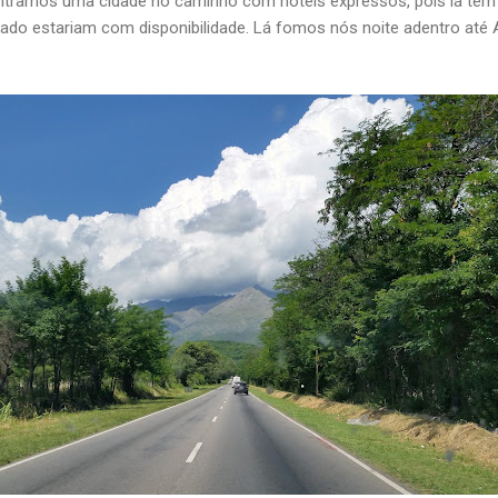
ontramos uma cidade no caminho com hoteis expressos, pois lá tem
iado estariam com disponibilidade. Lá fomos nós noite adentro até 