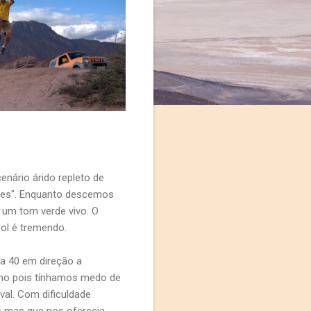
nário árido repleto de
ones". Enquanto descemos
 um tom verde vivo. O
sol é tremendo.
a 40 em direção a
inho pois tínhamos medo de
val. Com dificuldade