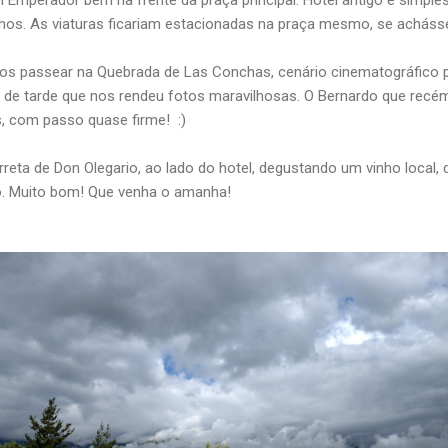
Emperador bem na frente da praça principal. Hotel antigo e simple
os. As viaturas ficariam estacionadas na praça mesmo, se achásse
mos passear na Quebrada de Las Conchas, cenário cinematográfico p
l de tarde que nos rendeu fotos maravilhosas. O Bernardo que recé
s, com passo quase firme! :)
reta de Don Olegario, ao lado do hotel, degustando um vinho local, 
. Muito bom! Que venha o amanha!