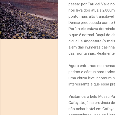
passar por Tafí del Valle n
nos leva dos atuais 2.000m a
ponto mais alto transitáve
Denise preocupada com o Be
Porém ele estava dormindo 
o que é normal. Daqui do al
dique La Angostura (o mais
além das inúmeras casinha
das montanhas. Realmente 
Agora entramos no imenso 
pedras e cáctus para todo
uma chuva leve incomum ne
interessante é que essa pre
Visitamos o belo Museu P
Cafayate, já na província 
não achar hotel em Cafayat