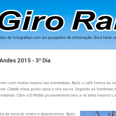
Pular para o conteúdo principal
ados de fotografias com um pouquinho de informação. Bora fazer u
Andes 2015 - 3º Dia
rém com muitas nuvens nas montanhas. Após o café fomos ao centr
cer. Cidade cheia, posto vazio e nós secos. Segundo os frentistas
voltando 12km a El Mollar provavelmente tem, e né tinha mesmo! L
eira da serra de ontem e abastecemos. Após