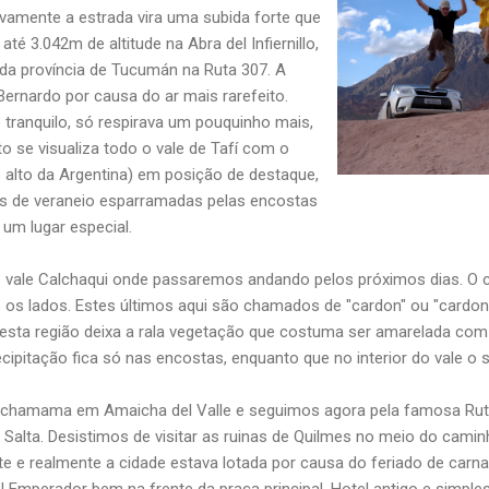
ovamente a estrada vira uma subida forte que
té 3.042m de altitude na Abra del Infiernillo,
l da província de Tucumán na Ruta 307. A
rnardo por causa do ar mais rarefeito.
tranquilo, só respirava um pouquinho mais,
to se visualiza todo o vale de Tafí com o
 alto da Argentina) em posição de destaque,
s de veraneio esparramadas pelas encostas
um lugar especial.
vale Calchaqui onde passaremos andando pelos próximos dias. O ce
s os lados. Estes últimos aqui são chamados de "cardon" ou "card
sta região deixa a rala vegetação que costuma ser amarelada com
cipitação fica só nas encostas, enquanto que no interior do vale o 
achamama em Amaicha del Valle e seguimos agora pela famosa Rut
de Salta. Desistimos de visitar as ruinas de Quilmes no meio do cam
e e realmente a cidade estava lotada por causa do feriado de carna